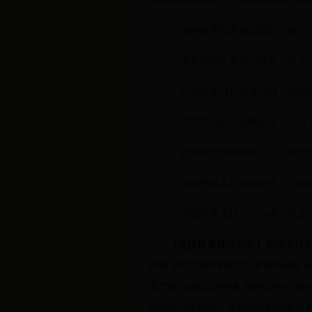
◇ 国内最早投资策划团队，项目
◇ 丰富的创意案例与经验，赋予
◇ 近20年专业化服务品牌，带给
◇ 丰富详实的行业数据库，行业
◇ 精准项目投资分析工具，效益
◇ 多业甲级工程咨询资质，立项
◇ 高级专家直接互动沟通，优质
【兆联投资顾问公司】
的商业计
财务-管理-营销等多方面专家的经验.
理严谨.论据论点明确.内容结构合理
司的最大优势是，具有高度的创意质