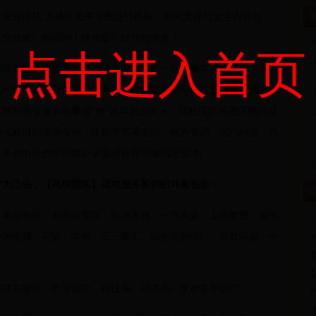
成
商业模式/市场开发等方面进行提炼、创意发挥与文字内容包
提交对象）的目的！快速吸引打动阅读者！
·
点击进入首页
·
的投资服务经验及大量成功案例，拥有一批20余年投资项目策划与
·
队一直潜心于研究成功投融资项目的低风险与高成长规律，捕捉创
帮助投资者掌控事业”钱”途与发展未来！兆联团队洞悉区域行业
·
切可利用的资源条件，注重将市场走向、地方资源、现代科技、信
·
令你的投资项目稳步演变成财富宝藏的发源地!
·
”为己任，【兆联团队】成功服务案例的对象包含：
热
望集团、索芙特集团、汇源集团、一汽大众、上汽集团、福田
中国电网、宝钢、莱钢、三一重工、哈尔滨制药厂、紫竹药业、中
济开发区、产业园区、科技局、经济局、发改委等部门。