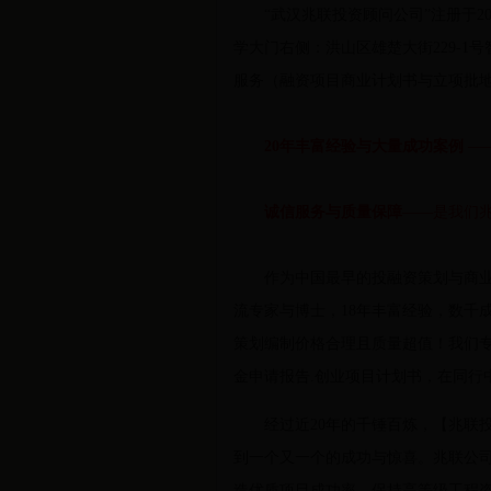
“武汉兆联投资顾问公司”注册于20
学大门右侧：洪山区雄楚大街229-1号
服务（融资项目商业计划书与立项批
20年丰富经验
与
大量成功案例
—
诚信服务与质量保障
——是我们
作为中国最早的投融资策划与商业计
流专家与博士，18年丰富经验，数千
策划编制价格合理且质量超值！我们专
金申请报告.创业项目计划书，在同行
经过近20年的千锤百炼，【兆联投
到一个又一个的成功与惊喜。兆联公
造优质项目成功率，保持高等级工程咨