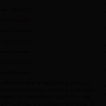
快速成长的智慧服务商
您高性价比的超值服务
您高度的创意质量保障
市场前景分析更具魅力
预测分析更富有说服力
批地贷款融资轻松过关
高效率的量身定制流程
划书.可行性报告策划编写，不是简单的文字堆砌，而是将我们在
创意.智慧巧妙地融进计划书之中，形成数据资料分析殷实.逻辑推
的专业报告！可最大限度提升投资项目价值及投资方形象。兆联公
量保证与书面文字功底，即在项目方基础条件与特点的基础上，我