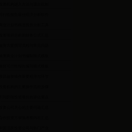
·投资机构进入方法与退出机制
·可行性报告最佳经济分析软件
·商业计划书精准投资分析工具
·投资项目分析的财务公式汇总
·融资方案撰写流程与常见问题
·融资商业计划书编制格式模板
·项目可行性报告编写格式模板
·项目融资操作重要程序与环节
·投资机构的主要操作流程步骤
·不同阶段投资项目的评估重点
·投资公司关心的主要问题汇总
·合作投资方审慎考察内容汇总
·中国活跃投资公司与热门产业