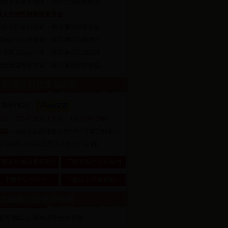
精包装方案可读性 + 适价优质高性价比
最大化的投融资服务价值：
创新项目赢利模式 + 精估项目投资效益
精选行业市场资料 + 展示项目市场潜力
巧包装团队执行力 + 掌控项目实施过程
整合策划专家才智 + 提升项目投资价值
系我们-兆联策划公司
在线咨询QQ：
话：027-87383031 手机：130-1643-2940
地址：
武汉洪山区雄楚大街229-1号智源财富大
厦A座603-605(武汉理工大学大门右侧)
下载策划编制服务简介
下载草拟的服务合同
下载基础资料单
下载以上三项资料包
划编制与投融资指南
·如何做出合理的财务分析评价