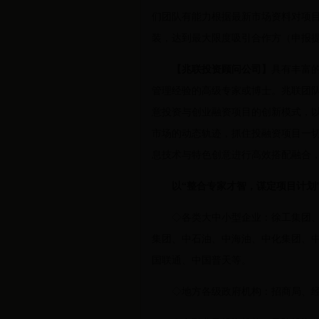
们团队有能力根据最新市场资料对项目
装，达到最大限度吸引合作方（申报
【兆联投资顾问公司】
具有丰富
管理经验的高级专家或博士。兆联团
意投资与创业融资项目的创新模式，以
市场的动态轨迹，抓住投融资项目一
息技术与特色创意进行高效搭配融合，
以“整合专家才智，谋定项目计划
◇各类大中小型企业：徐工集团、希
集团、中石油、中海油、中化集团、
国联通、中国普天等。
◇地方各级政府机构：招商局、经