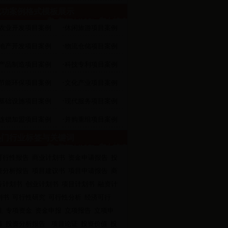
功案例格式模板展示
·
农业开发项目案例
休闲旅游项目案例
·
地产开发项目案例
物流仓储项目案例
·
产品制造项目案例
科技专利项目案例
·
节能环保项目案例
文化产业项目案例
·
基础设施项目案例
现代服务项目案例
·
连锁加盟项目案例
并购重组项目案例
门行业标签与关键词
可行性报告
商业计划书
资金申请报告
投
资分析报告
项目建议书
项目申请报告
商
务计划书
创业计划书
项目计划书
融资计
划书
可行性研究
可行性分析
经济可行
性
专项资金
资金申报
立项报告
立项申
请
投资分析报告
项目论证
投资价值
投