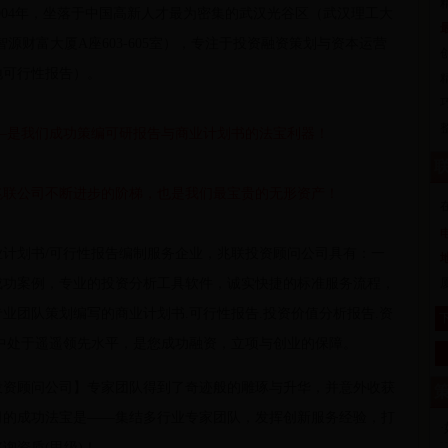
04年，坐落于中国高新人才最为密集的武汉光谷区（武汉理工大
智源财富大厦A座603-605室），专注于投资融资策划与资本运营
地可行性报告）。
—是我们成功策编可研报告与商业计划书的法宝利器！
联
兆联公司不断进步的阶梯，也是我们最宝贵的无形资产！
电
划书/可行性报告编制服务企业，兆联投资顾问公司具有：一
成功案例，专业的投资分析工具软件，诚实快捷的标准服务流程，
业团队策划编写的商业计划书.可行性报告.投资价值分析报告.资
中处于遥遥领先水平，是您成功融资，立项与创业的保障。
资顾问公司】专家团队得到了奇迹般的雕琢与升华，并意外收获
策
司的成功法宝是——集结多行业专家团队，发挥创新服务经验，打
询资质(甲级)！